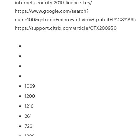
internet-security-2019-license-key/
https://www.google.com/search?
num=100&q=trend+micro+antivirus+gratuit+t%C3%A
https://support.citrix.com/article/CTX200950
1069
1200
1216
261
726
1888