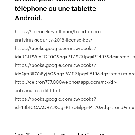
téléphone ou une tablette
Android.
https://licensekeyfull.com/trend-micro-
antivirus-security-2018-license-key/
https://books.google.com.tw/books?
id=RCLRWfxFGF0C&pg=PT497&lpg=PT497&dq=trend+m
https://books.google.com.tw/books?
id=Qm8lDYsPyjAC&pg=PA19&lpg=PA19&dq=trend+mic
http://celtron777.000webhostapp.com/ntk/dr-
antivirus-reddit.html
https://books.google.com.tw/books?
id=16bfCQAAQBAJ&pg=PT70&lpg=PT70&dq=trend+mic