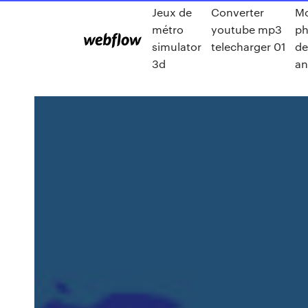
Jeux de
Converter
Mo
métro
youtube mp3
ph
simulator
telecharger 01
de
3d
a