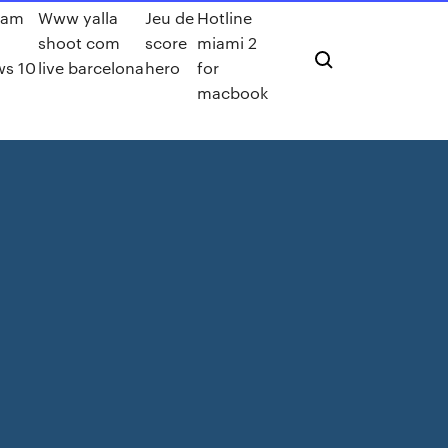
ram
Www yalla
Jeu de
Hotline
shoot com
score
miami 2
s 10
live barcelona
hero
for
macbook