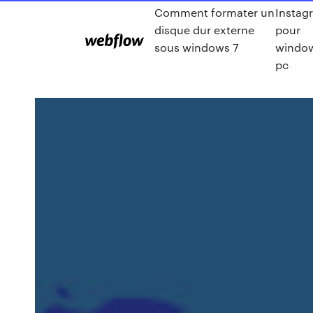
Comment formater un
Instag
disque dur externe
pour
sous windows 7
window
pc