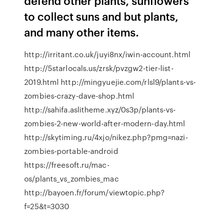
defend other plants, sunflowers
to collect suns and but plants,
and many other items.
http://irritant.co.uk/juyi8nx/iwin-account.html
http://5starlocals.us/zrsk/pvzgw2-tier-list-
2019.html http://mingyuejie.com/rlsl9/plants-vs-
zombies-crazy-dave-shop.html
http://sahifa.aslitheme.xyz/0s3p/plants-vs-
zombies-2-new-world-after-modern-day.html
http://skytiming.ru/4xjo/nikez.php?pmg=nazi-
zombies-portable-android
https://freesoft.ru/mac-
os/plants_vs_zombies_mac
http://bayoen.fr/forum/viewtopic.php?
f=25&t=3030