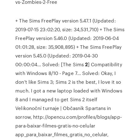
vs-Zombies-2-Free
+ The Sims FreePlay version 5.47.1 (Updated:
2019-07-15 23:02:20, size: 34,531,710) + The Sims
FreePlay version 5.46.0 (Updated: 2019-06-04
01:01:28, size: 35,908,895) + The Sims FreePlay
version 5.45.0 (Updated: 2019-04-30
00:00:04…
Solved: [The Sims
2
] Compatibility
with Windows 8/10 - Page 7…
Solved: Okay, I
don't like Sims 3; Sims 2 is the best, I love it so
much. I got a new laptop loaded with Windows
8 and I managed to get Sims 2 itself
Velikonoční turnaje | Občasník
Spartans in
sorrow, http://opencu.com/profiles/blogs/app-
para-baixar-filmes-gratis-no-celular
app_para_baixar_filmes_gratis_no_celular,