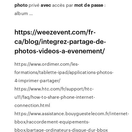
photo
privé
avec
accès par
mot
de
passe
:
album ...
https://weezevent.com/fr-
ca/blog/integrez-partage-de-
photos-videos-a-evenement/
https://www.ordimer.com/les-
formations/tablette-ipad/applications-photos-
4-imprimer-partager/
https://www.htc.com/fr/support/htc-
u11/faq/how-to-share-phone-internet-
connection.html
https://www.assistance.bouyguestelecom.fr/internet-
bbox/raccordement-equipements-
bbox/partage-ordinateurs-disque-dur-bbox