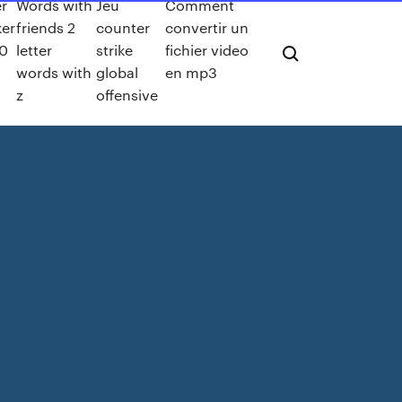
r
Words with
Jeu
Comment
er
friends 2
counter
convertir un
0
letter
strike
fichier video
words with
global
en mp3
z
offensive