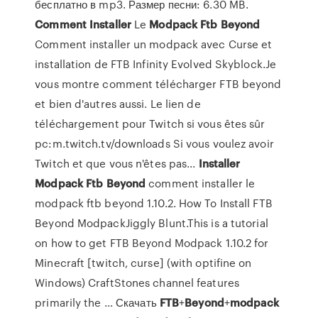
бесплатно в mp3. Размер песни: 6.30 MB.
Comment
Installer
Le
Modpack
Ftb
Beyond
Comment installer un modpack avec Curse et
installation de FTB Infinity Evolved Skyblock.Je
vous montre comment télécharger FTB beyond
et bien d'autres aussi. Le lien de
téléchargement pour Twitch si vous êtes sûr
pc:m.twitch.tv/downloads Si vous voulez avoir
Twitch et que vous n'êtes pas...
Installer
Modpack
Ftb
Beyond
comment installer le
modpack ftb beyond 1.10.2. How To Install FTB
Beyond ModpackJiggly Blunt.This is a tutorial
on how to get FTB Beyond Modpack 1.10.2 for
Minecraft [twitch, curse] (with optifine on
Windows) CraftStones channel features
primarily the ... Скачать
FTB
+
Beyond
+
modpack