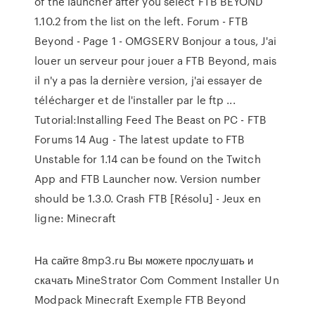
of the launcher after you select FTB BEYOND
1.10.2 from the list on the left. Forum - FTB
Beyond - Page 1 - OMGSERV Bonjour a tous, J'ai
louer un serveur pour jouer a FTB Beyond, mais
il n'y a pas la dernière version, j'ai essayer de
télécharger et de l'installer par le ftp ...
Tutorial:Installing Feed The Beast on PC - FTB
Forums 14 Aug - The latest update to FTB
Unstable for 1.14 can be found on the Twitch
App and FTB Launcher now. Version number
should be 1.3.0. Crash FTB [Résolu] - Jeux en
ligne: Minecraft
На сайте 8mp3.ru Вы можете прослушать и
скачать MineStrator Com Comment Installer Un
Modpack Minecraft Exemple FTB Beyond