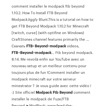
comment installer le modpack ftb beyond
1.10.2. How To Install FTB Beyond
ModpackJiggly Blunt.This is a tutorial on how to
get FTB Beyond Modpack 1.10.2 for Minecraft
[twitch, curse] (with optifine on Windows)
CraftStones channel features primarily the ...
Скачать
FTB
+
Beyond
+
modpack
videos,
FTB
+
Beyond
+
modpack
... Ftb beyond modpack.
8:14. Me revoilà enfin sur YouTube avec un
nouveau setup et un meilleur contenu pour
toujours plus de fun !Comment installer un
modpack minecraft sur votre serveur
minestrator ? Je vous guide avec cette vidéo !
:) Site officiel
Modpack
Ftb
Beyond
comment
installer le modpack de Fuze/FTB
Beyond.►ModPack: www.feed-the-