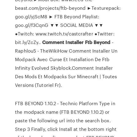
beast.com/projects/ftb-beyond ►Texturepack:
goo.gl/yjScM8 ► FTB Beyond Playlist:
goo.gl/f3CqnG ▼▼ SOCIAL MEDIA ▼▼
●Twitch: www.twitch.tv/castcrafter ●Twitter:
bit.ly/ZcZy..
Comment
Installer
Ftb
Beyond
-
Raphlou5 - TheWikiHow Comment Installer Un
Modpack Avec Curse Et Installation De Ftb
Infinity Evolved Skyblock.Comment Installer
Des Mods Et Modpacks Sur Minecraft | Toutes
Versions (Tutoriel Fr).
FTB BEYOND 1.10.2 - Technic Platform Type in
the modpack name (FTB BEYOND 1.10.2) or
paste the following url into the search box.
Step 3 Finally, click Install at the bottom right