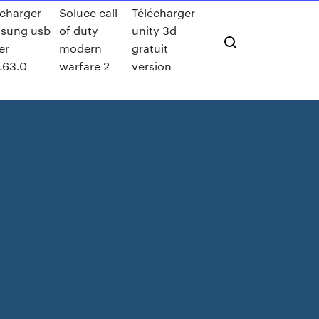
écharger
Soluce call
Télécharger
sung usb
of duty
unity 3d
er
modern
gratuit
.63.0
warfare 2
version