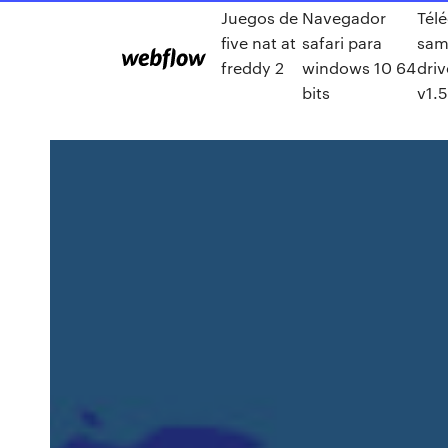
Juegos de
Navegador
Tél
five nat at
safari para
sam
freddy 2
windows 10 64
driv
bits
v1.5